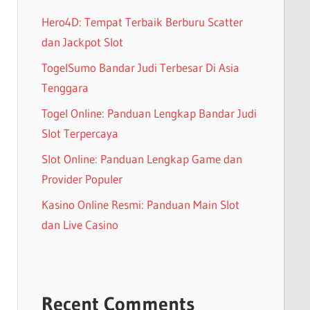
Hero4D: Tempat Terbaik Berburu Scatter
dan Jackpot Slot
TogelSumo Bandar Judi Terbesar Di Asia
Tenggara
Togel Online: Panduan Lengkap Bandar Judi
Slot Terpercaya
Slot Online: Panduan Lengkap Game dan
Provider Populer
Kasino Online Resmi: Panduan Main Slot
dan Live Casino
Recent Comments