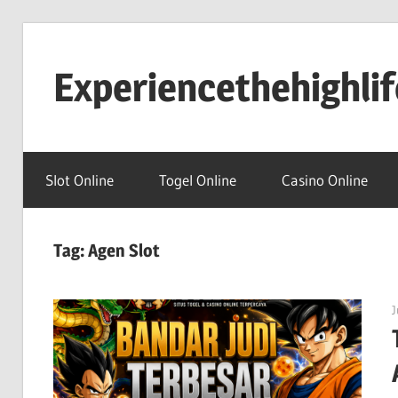
Skip
to
Experiencethehighlif
content
Situus
Pembahasan
Slot Online
Togel Online
Casino Online
Dunia
Hiburan
Game
Tag:
Agen Slot
Online
J