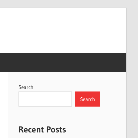
Search
Search
Recent Posts