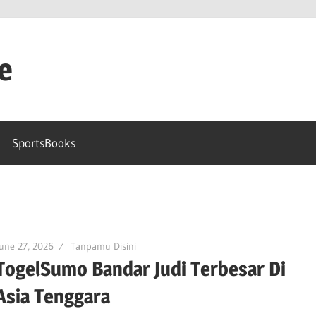
e
SportsBooks
une 27, 2026
Tanpamu Disini
TogelSumo Bandar Judi Terbesar Di
Asia Tenggara