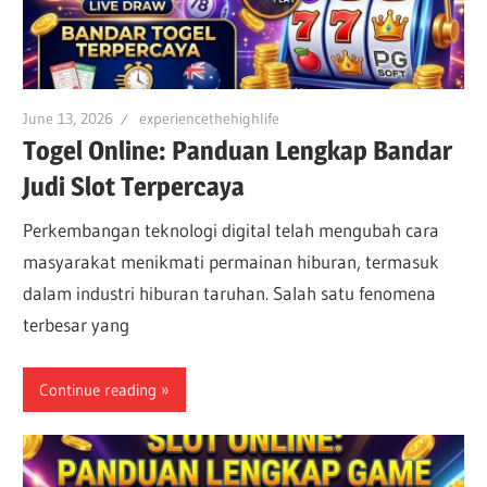
June 13, 2026
experiencethehighlife
Togel Online: Panduan Lengkap Bandar
Judi Slot Terpercaya
Perkembangan teknologi digital telah mengubah cara
masyarakat menikmati permainan hiburan, termasuk
dalam industri hiburan taruhan. Salah satu fenomena
terbesar yang
Continue reading