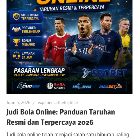
June 5, 2026
experiencethehighlife
Judi Bola Online: Panduan Taruhan
Resmi dan Terpercaya 2026
Judi bola online telah menjadi salah satu hiburan paling