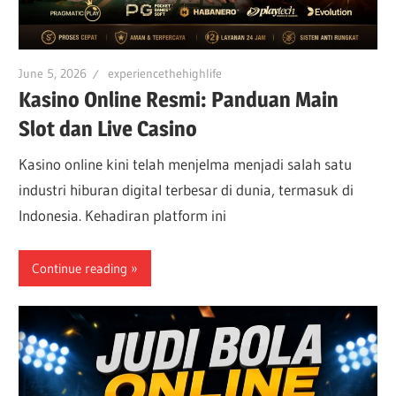
June 5, 2026
experiencethehighlife
Kasino Online Resmi: Panduan Main
Slot dan Live Casino
Kasino online kini telah menjelma menjadi salah satu
industri hiburan digital terbesar di dunia, termasuk di
Indonesia. Kehadiran platform ini
Continue reading