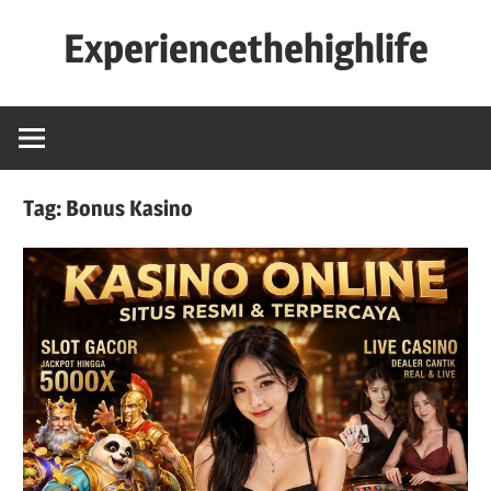
Skip
Experiencethehighlife
to
content
Situus
Pembahasan
Dunia
Hiburan
Tag:
Bonus Kasino
Game
Online