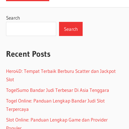
Search
Search
Recent Posts
Hero4D: Tempat Terbaik Berburu Scatter dan Jackpot
Slot
TogelSumo Bandar Judi Terbesar Di Asia Tenggara
Togel Online: Panduan Lengkap Bandar Judi Slot
Terpercaya
Slot Online: Panduan Lengkap Game dan Provider
Populer